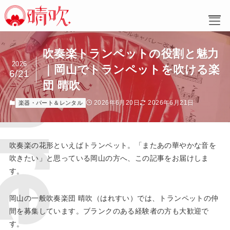
吹奏楽トランペットの役割と魅力
ホーム
2026
｜岡山でトランペットを吹ける楽
6/21
晴吹とは
団 晴吹
活動紹介
入団案内
2026年6月20日
2026年6月21日
楽器・パート＆レンタル
パート紹介
ブログ・お知らせ・告知
晴吹のQ＆A
フォトギャラリー
吹奏楽の花形といえばトランペット。「またあの華やかな音を
規約・理念
吹きたい」と思っている岡山の方へ、この記事をお届けしま
す。
岡山の一般吹奏楽団 晴吹（はれすい）では、トランペットの仲
間を募集しています。ブランクのある経験者の方も大歓迎で
す。