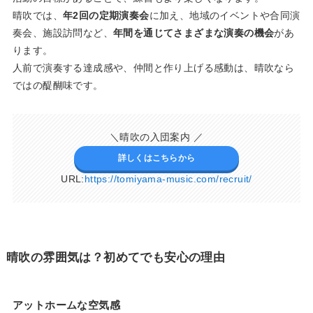
晴吹では、
年2回の定期演奏会
に加え、地域のイベントや合同演
奏会、施設訪問など、
年間を通じてさまざまな演奏の機会
があ
ります。
人前で演奏する達成感や、仲間と作り上げる感動は、晴吹なら
ではの醍醐味です。
＼晴吹の入団案内 ／
詳しくはこちらから
URL:
https://tomiyama-music.com/recruit/
晴吹の雰囲気は？初めてでも安心の理由
アットホームな空気感