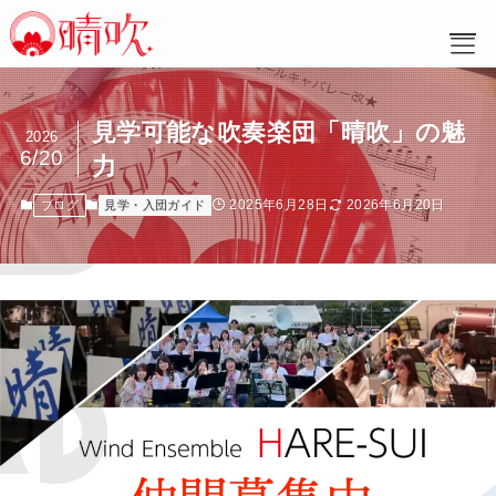
見学可能な吹奏楽団「晴吹」の魅
ホーム
2026
6/20
晴吹とは
力
活動紹介
2025年6月28日
2026年6月20日
ブログ
見学・入団ガイド
入団案内
パート紹介
ブログ・お知らせ・告知
晴吹のQ＆A
フォトギャラリー
規約・理念